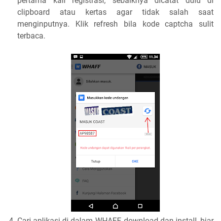
pertama kali registrasi, sebaiknya dicatat dulu di
clipboard atau kertas agar tidak salah saat
menginputnya. Klik refresh bila kode captcha sulit
terbaca.
Cari aplikasi di dalam WHAFF, download dan install, biar