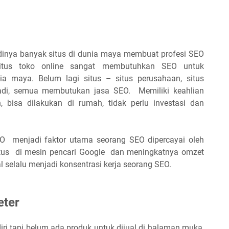
adinya banyak situs di dunia maya membuat profesi SEO
situs toko online sangat membutuhkan SEO untuk
a maya. Belum lagi situs – situs perusahaan, situs
ibadi, semua membutukan jasa SEO. Memiliki keahlian
bisa dilakukan di rumah, tidak perlu investasi dan
.
O menjadi faktor utama seorang SEO dipercayai oleh
situs di mesin pencari Google dan meningkatnya omzet
l selalu menjadi konsentrasi kerja seorang SEO.
eter
ri tapi belum ada produk untuk dijual di halaman muka,